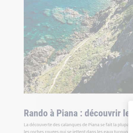
Rando à Piana : découvrir le
La découverte des calanques de Piana se fait la plupart
les roches rouges qui se jettent dans les eaux turquois