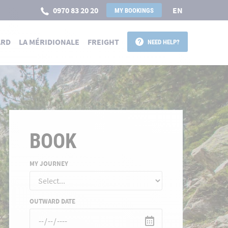
0970 83 20 20
EN
MY BOOKINGS
ARD
LA MÉRIDIONALE
FREIGHT
NEED HELP?
BOOK
MY JOURNEY
OUTWARD DATE