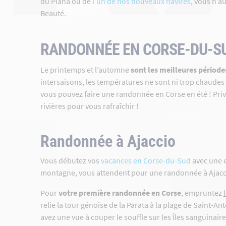
du Piana ou de
l’un de nos nouveaux navires
, vous n’au
Beauté.
RANDONNÉE EN CORSE-DU-S
Le printemps et l’automne
sont les meilleures périod
intersaisons, les températures ne sont ni trop chaudes n
vous pouvez faire une randonnée en Corse en été ! Privil
rivières pour vous rafraîchir !
Randonnée à Ajaccio
Vous débutez vos
vacances en Corse-du-Sud
avec une e
montagne, vous attendent pour une randonnée à Ajacc
Pour
votre première randonnée en Corse
, empruntez
relie la tour génoise de la Parata à la plage de Saint-A
avez une vue à couper le souffle sur les Îles sanguinair