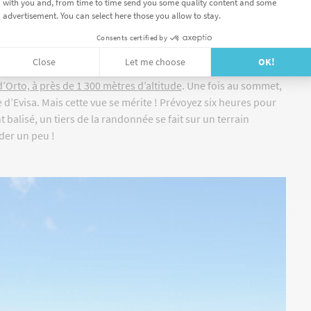
 Si vous faites
une rando à Piana avec de jeunes enfants
,
 à l’ombre, vous emmène jusqu’au château fort. Vous aurez le
orto tout au long du trajet.
’Orto, à près de 1 300 mètres d’altitude
. Une fois au sommet,
e d’Evisa. Mais cette vue se mérite ! Prévoyez six heures pour
nt balisé, un tiers de la randonnée se fait sur un terrain
ader un peu !