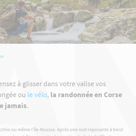
A
se
sez à glisser dans votre valise vos
longée ou
le vélo
,
la randonnée en Corse
ie jamais
.
cchio ou même l’Île-Rousse. Après une nuit reposante à bord