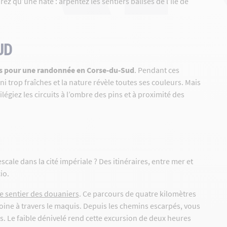
rez qu’une hâte : arpentez les sentiers balisés de l’Île de
UD
es pour une randonnée en Corse-du-Sud
. Pendant ces
i trop fraîches et la nature révèle toutes ses couleurs. Mais
égiez les circuits à l’ombre des pins et à proximité des
scale dans la cité impériale ? Des itinéraires, entre mer et
io.
le sentier des douaniers
. Ce parcours de quatre kilomètres
ntoine à travers le maquis. Depuis les chemins escarpés, vous
es. Le faible dénivelé rend cette excursion de deux heures