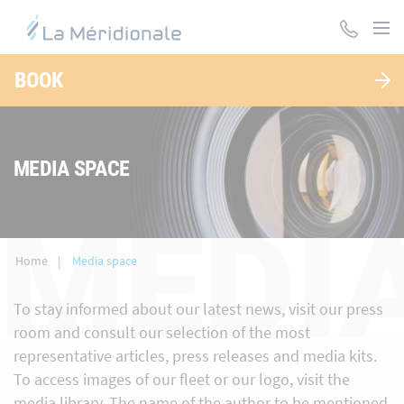
Skip
to
main
content
BOOK
MEDIA SPACE
MEDI
Home
Media space
To stay informed about our latest news, visit our press
room and consult our selection of the most
representative articles, press releases and media kits.
To access images of our fleet or our logo, visit the
media library. The name of the author to be mentioned