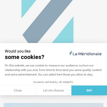
Logothèque
Nous mettons à votre disposition en téléchargement notre
logo dans différents formats utiles.
TÉLÉCHARGER