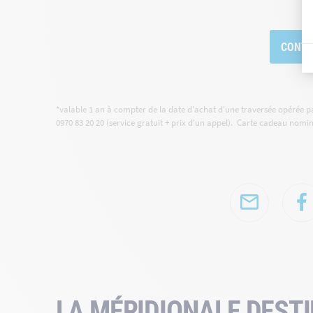
CONTA
*valable 1 an à compter de la date d'achat d'une traversée opérée p
0970 83 20 20 (service gratuit + prix d'un appel). Carte cadeau nomi
LA MÉRIDIONALE DEST