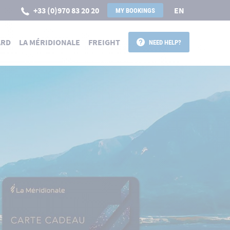
+33 (0)970 83 20 20
EN
MY BOOKINGS
ARD
LA MÉRIDIONALE
FREIGHT
NEED HELP?