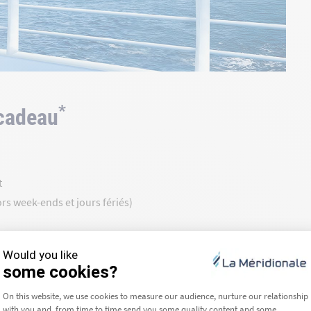
*
-cadeau
t
rs week-ends et jours fériés)
e-cadeau ?
 lundi au samedi de 8h à 20h).