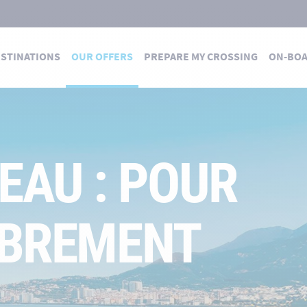
STINATIONS
OUR OFFERS
PREPARE MY CROSSING
ON-BO
EAU : POUR
IBREMENT