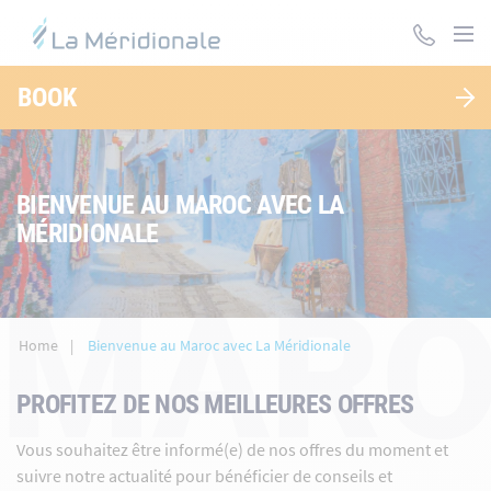
Skip
to
main
content
BOOK
BIENVENUE AU MAROC AVEC LA
MÉRIDIONALE
MARO
Home
Bienvenue au Maroc avec La Méridionale
PROFITEZ DE NOS MEILLEURES OFFRES
Vous souhaitez être informé(e) de nos offres du moment et
suivre notre actualité pour bénéficier de conseils et