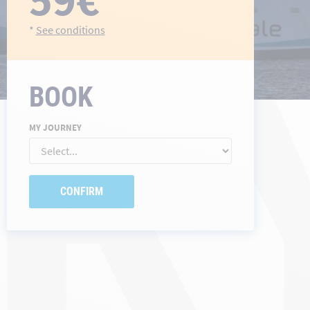
R
*
See conditions
BOOK
MY JOURNEY