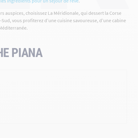
 les ingrédients pour un séjour de rêve
.
 auspices, choisissez La Méridionale, qui dessert la Corse
u-Sud, vous profiterez d’une cuisine savoureuse, d’une cabine
r Méditerranée.
HE PIANA