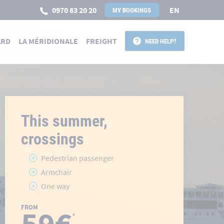
0970 83 20 20
EN
MY BOOKINGS
ARD
LA MÉRIDIONALE
FREIGHT
NEED HELP?
This summer,
crossings
Pedestrian passenger
Armchair
One way
FROM
59€
*