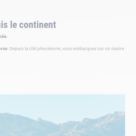
is le continent
nnée
.
orse
. Depuis la cité phocéenne, vous embarquez sur un navire