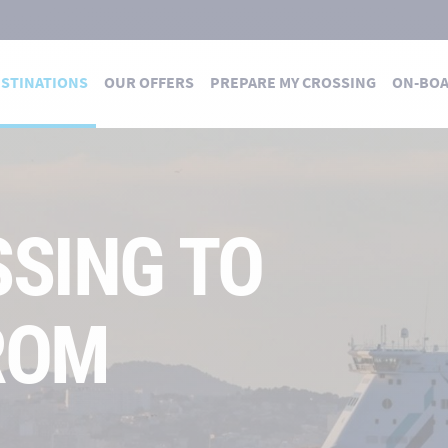
STINATIONS
OUR OFFERS
PREPARE MY CROSSING
ON-BO
SSING TO
ROM